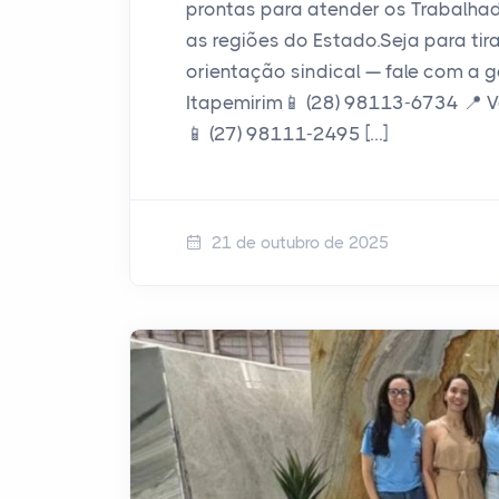
prontas para atender os Trabalha
as regiões do Estado.Seja para tir
orientação sindical — fale com a 
Itapemirim📱 (28) 98113-6734 📍 V
📱 (27) 98111-2495 […]
21 de outubro de 2025