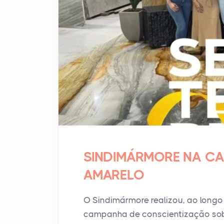
SINDIMÁRMORE NA C
AMARELO
O Sindimármore realizou, ao long
campanha de conscientização sobre