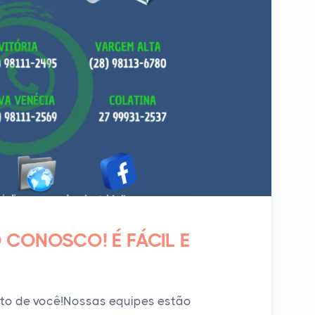
 CONOSCO! É FÁCIL E
to de você!Nossas equipes estão